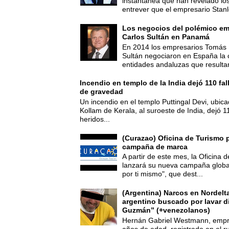
instantánea que han revelado lo
entrever que el empresario Stanl
Los negocios del polémico em
Carlos Sultán en Panamá
En 2014 los empresarios Tomás 
Sultán negociaron en España la
entidades andaluzas que resultar
Incendio en templo de la India dejó 110 fa
de gravedad
Un incendio en el templo Puttingal Devi, ubicad
Kollam de Kerala, al suroeste de India, dejó 1
heridos...
(Curazao) Oficina de Turismo 
campaña de marca
A partir de este mes, la Oficina
lanzará su nueva campaña global
por ti mismo", que dest...
(Argentina) Narcos en Nordelt
argentino buscado por lavar d
Guzmán” (+venezolanos)
Hernán Gabriel Westmann, empre
años de edad, registrado en el ru