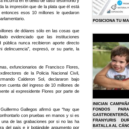
a incurría en el delito de falso testimonio y
a la impresión que de la plata que él está
, entonces esos 10 millones le quedaron
parlamentario.
POSICIONA TU M
llones de dólares sólo en las cosas que
ado evidenciado que las instituciones
 pública nunca recibieron aporte directo
ni delincuencia”, expresó, or su parte, la
s, exfuncionarios de Francisco Flores,
xdirectores de la Policia Nacional Civil,
Armando Calderon Sol, declararon bajo
ron cuenta del ingreso de 10 millones de
ente al expresidente Flores por parte de
INICIAN CAMPAÑ
FONDOS PA
 Guillermo Gallegos afirmó que “hay que
GASTROENTER
onfrontarlo con pruebas en manos y si es
FRANYURIS DU
una de las grabaciones por si no las ha
BATALLA AL CÁN
ra del país e ir botándole argumento por