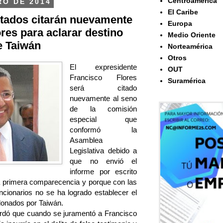
Centroamérica
RO DE 2014
El Caribe
utados citarán nuevamente
Europa
res para aclarar destino
Medio Oriente
e Taiwán
Norteamérica
Otros
El expresidente
OUT
Francisco Flores
Suramérica
será citado
nuevamente al seno
de la comisión
especial que
conformó la
Asamblea
Legislativa debido a
que no envió el
informe por escrito
a primera comparecencia y porque con las
ncionarios no se ha logrado establecer el
 donados por Taiwán.
ordó que cuando se juramentó a Francisco