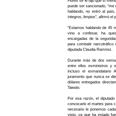
Flores se le dijo que si mentí
puede ser sancionado, “me d
hablando, no entró al país
íntegros, limpios”, afirmó el 
“Estamos hablando de 45 mi
vino a confesar, ha qued
encargadas de la seguridad
para combatir narcotráfico 
diputada Claudia Ramírez.
Durante más de dos semana
entre ellos exministros y e
incluso el exmandatario 
juramento que nunca se die
dólares entregados directam
Taiwán.
Por esa razón, el diputado
convocarlo el martes para c
necesario le ponemos cada 
visto, ya que ha estado fue