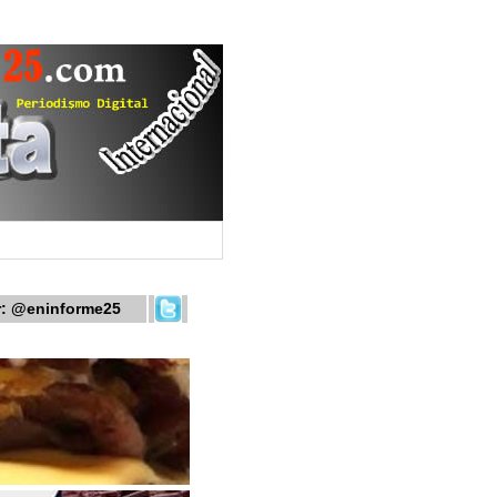
r:
@eninforme25