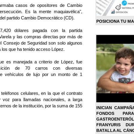
 armaba casos de opositores de Cambio
ersecución. Es la mente maquiavélica",
e del partido Cambio Democrático (CD).
POSICIONA TU M
17,420 dólares pagada con la partida
 Varela y las compras directas por más de
el Consejo de Seguridad son solo algunos
a los que ha tenido acceso López.
que es manejada a criterio de López, fue
isición de 70 carros con diversas
uye vehículos de lujo por un monto de 1
teléfonos celulares, en la que el contrato
y voz para llamadas nacionales, a larga
ernos de la institución, por la suma de 155
INICIAN CAMPAÑ
FONDOS PA
GASTROENTER
FRANYURIS DU
BATALLA AL CÁN