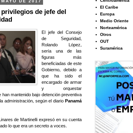
Centroamérica
 MAYO DE 2017
El Caribe
privilegios de jefe del
Europa
idad
Medio Oriente
Norteamérica
El jefe del Consejo
Otros
de Seguridad,
OUT
Rolando López,
Suramérica
sería una de las
figuras más
beneficiadas de este
Gobierno, debido a
que ha sido el
encargado de armar
y orquestar
ue han mantenido bajo detención preventiva
a administración, según el diario
Panamá
nares de Martinelli expresó en su cuenta
mado lo que era un secreto a voces.