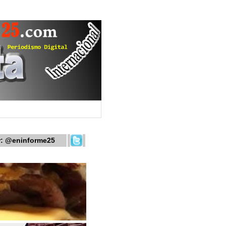
r:
@eninforme25