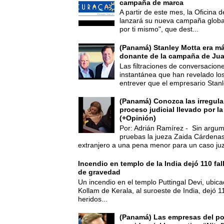
campaña de marca
A partir de este mes, la Oficina
lanzará su nueva campaña global
por ti mismo", que dest...
(Panamá) Stanley Motta era m
donante de la campaña de Jua
Las filtraciones de conversacion
instantánea que han revelado lo
entrever que el empresario Stanl
(Panamá) Conozca las irregula
proceso judicial llevado por l
(+Opinión)
Por: Adrián Ramírez - Sin argum
pruebas la jueza Zaida Cárdena
extranjero a una pena menor para un caso juz
Incendio en templo de la India dejó 110 fa
de gravedad
Un incendio en el templo Puttingal Devi, ubicad
Kollam de Kerala, al suroeste de India, dejó 1
heridos...
(Panamá) Las empresas del po