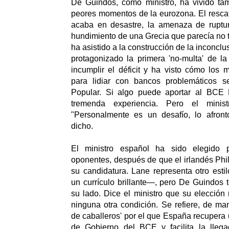
De Guindos, como ministro, ha vivido ta
peores momentos de la eurozona. El resca
acaba en desastre, la amenaza de ruptura
hundimiento de una Grecia que parecía no t
ha asistido a la construcción de la inconcl
protagonizado la primera 'no-multa' de la
incumplir el déficit y ha visto cómo los
para lidiar con bancos problemáticos s
Popular. Si algo puede aportar al BCE
tremenda experiencia. Pero el mini
"Personalmente es un desafío, lo afron
dicho.
El ministro español ha sido elegido 
oponentes, después de que el irlandés Phil
su candidatura. Lane representa otro est
un currículo brillante—, pero De Guindos ten
su lado. Dice el ministro que su elecció
ninguna otra condición. Se refiere, de man
de caballeros' por el que España recupera 
de Gobierno del BCE y facilita la lleg