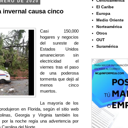
Centroamérica
BRERO DE 2020
El Caribe
 invernal causa cinco
Europa
Medio Oriente
Norteamérica
Casi 150,000
Otros
hogares y negocios
OUT
del sureste de
Suramérica
Estados Unidos
amanecieron sin
electricidad el
viernes tras el paso
de una poderosa
tormenta que dejó al
menos cinco
muertos.
La mayoría de los
rodujeron en Florida, según el sitio web
linas, Georgia y Virginia también los
s por la noche regía una advertencia por
 Carolina del Norte.