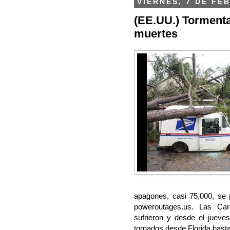
VIERNES, 7 DE FE
(EE.UU.) Tormenta
muertes
apagones, casi 75,000, se p
poweroutages.us. Las Caro
sufrieron y desde el jueve
tornados desde Florida hasta