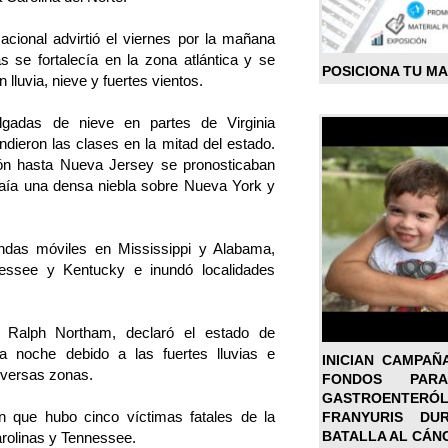
acional advirtió el viernes por la mañana
 se fortalecía en la zona atlántica y se
POSICIONA TU M
 lluvia, nieve y fuertes vientos.
lgadas de nieve en partes de Virginia
dieron las clases en la mitad del estado.
ión hasta Nueva Jersey se pronosticaban
aía una densa niebla sobre Nueva York y
endas móviles en Mississippi y Alabama,
essee y Kentucky e inundó localidades
, Ralph Northam, declaró el estado de
a noche debido a las fuertes lluvias e
INICIAN CAMPAÑ
iversas zonas.
FONDOS PA
GASTROENTER
n que hubo cinco víctimas fatales de la
FRANYURIS DU
BATALLA AL CÁN
rolinas y Tennessee.