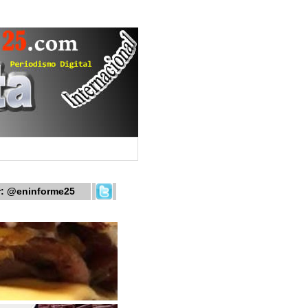
r:
@eninforme25