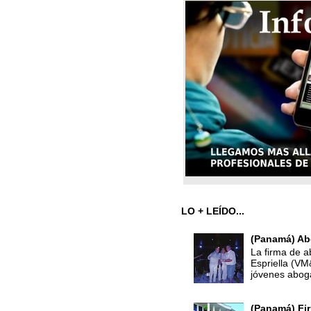
LO + LEÍDO...
(Panamá) Ab
La firma de a
Espriella (V
jóvenes abog
(Panamá) Fir