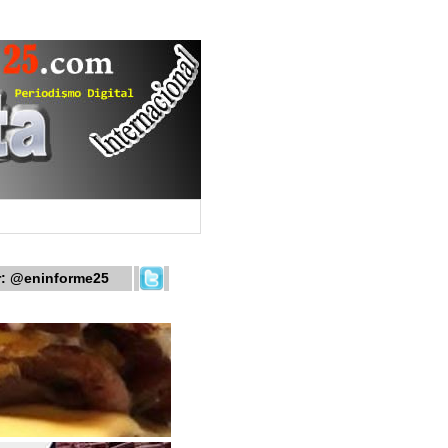
r:
@eninforme25