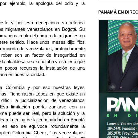
por ejemplo, la apología del odio y la
PANAMÁ EN DIRE
esto y por eso decepciona su retórica
los migrantes venezolanos en Bogotá. Su
omandos contra el crimen de migrantes no
este sentido. Hace unos meses dijo: “los
 minoría de venezolanos, profundamente
 robar son un factor de inseguridad en
 la alcaldesa sea xenófoba y es cierto que
on pocos recursos la instalación de una
ana en nuestra ciudad.
 a Colombia y por eso nuestras leyes
nas. Tiene razón López en que existe un
ifícil la judicialización de venezolanos
 Esa limitación podría zanjarse con un
ma puede ser real, pero la solución y la
an la culpa de la criminalidad en Bogotá
Y en eso se equivoca rotundamente la
xplicó Colombia Check, “los venezolanos