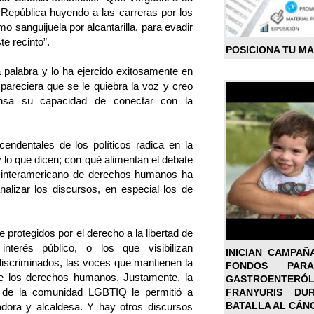
 República huyendo a las carreras por los
 sanguijuela por alcantarilla, para evadir
e recinto”.
POSICIONA TU M
 palabra y lo ha ejercido exitosamente en
 pareciera que se le quiebra la voz y creo
sa su capacidad de conectar con la
endentales de los políticos radica en la
o que dicen; con qué alimentan el debate
a interamericano de derechos humanos ha
nalizar los discursos, en especial los de
protegidos por el derecho a la libertad de
nterés público, o los que visibilizan
INICIAN CAMPAÑ
iscriminados, las voces que mantienen la
FONDOS PA
de los derechos humanos. Justamente, la
GASTROENTER
s de la comunidad LGBTIQ le permitió a
FRANYURIS DU
BATALLA AL CÁN
dora y alcaldesa. Y hay otros discursos