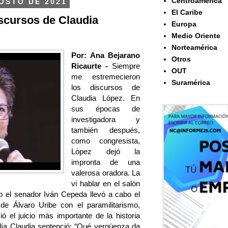
Centroamérica
OSTO DE 2021
El Caribe
scursos de Claudia
Europa
Medio Oriente
Norteamérica
Por: Ana Bejarano
Otros
Ricaurte -
Siempre
OUT
me estremecieron
Suramérica
los discursos de
Claudia López. En
sus épocas de
investigadora y
también después,
como congresista,
López dejó la
impronta de una
valerosa oradora. La
vi hablar en el salón
ndo el senador Iván Cepeda llevó a cabo el
de Álvaro Uribe con el paramilitarismo,
ió el juicio más importante de la historia
día Claudia sentenció: “Qué vergüenza da