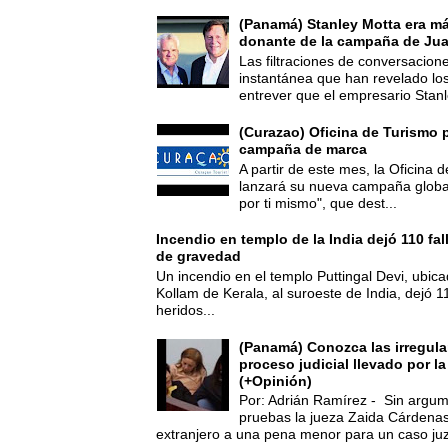
(Panamá) Stanley Motta era m
donante de la campaña de Jua
Las filtraciones de conversacion
instantánea que han revelado lo
entrever que el empresario Stanl
(Curazao) Oficina de Turismo 
campaña de marca
A partir de este mes, la Oficina
lanzará su nueva campaña global
por ti mismo", que dest...
Incendio en templo de la India dejó 110 fa
de gravedad
Un incendio en el templo Puttingal Devi, ubicad
Kollam de Kerala, al suroeste de India, dejó 1
heridos...
(Panamá) Conozca las irregula
proceso judicial llevado por l
(+Opinión)
Por: Adrián Ramírez - Sin argum
pruebas la jueza Zaida Cárdena
extranjero a una pena menor para un caso juz