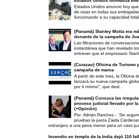
Estados Unidos normaliza emi
Estados Unidos anunció hoy que 
de visas en todas sus embajadas
funcionando a su capacidad total,
(Panamá) Stanley Motta era m
donante de la campaña de Jua
Las filtraciones de conversacion
instantánea que han revelado lo
entrever que el empresario Stanl
(Curazao) Oficina de Turismo 
campaña de marca
A partir de este mes, la Oficina
lanzará su nueva campaña global
por ti mismo", que dest...
(Panamá) Conozca las irregula
proceso judicial llevado por l
(+Opinión)
Por: Adrián Ramírez - Sin argum
pruebas la jueza Zaida Cárdena
extranjero a una pena menor para un caso juz
Incendio en templo de la India dejó 110 fa