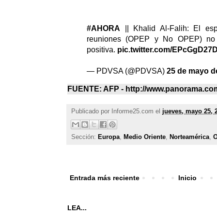
#AHORA
|| Khalid Al-Falih: El es
reuniones (OPEP y No OPEP) no
positiva.
pic.twitter.com/EPcGgD27
— PDVSA (@PDVSA)
25 de mayo d
FUENTE: AFP - http://www.panorama.co
Publicado por
Informe25.com
el
jueves, mayo 25, 
Sección:
Europa
,
Medio Oriente
,
Norteamérica
,
O
Entrada más reciente
Inicio
LEA...