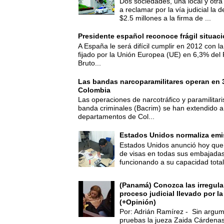
Dos sociedades, una local y otra
a reclamar por la vía judicial la
$2.5 millones a la firma de ...
Presidente español reconoce frágil situac
A España le será difícil cumplir en 2012 con la
fijado por la Unión Europea (UE) en 6,3% del 
Bruto...
Las bandas narcoparamilitares operan en
Colombia
Las operaciones de narcotráfico y paramilitar
banda criminales (Bacrim) se han extendido a
departamentos de Col...
Estados Unidos normaliza emi
Estados Unidos anunció hoy que 
de visas en todas sus embajadas
funcionando a su capacidad total,
(Panamá) Conozca las irregula
proceso judicial llevado por l
(+Opinión)
Por: Adrián Ramírez - Sin argum
pruebas la jueza Zaida Cárdena