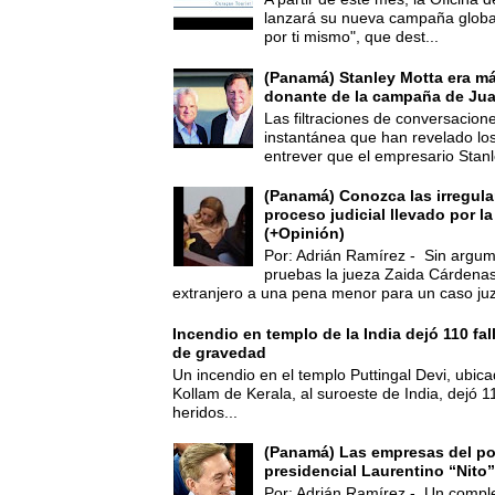
lanzará su nueva campaña global
por ti mismo", que dest...
(Panamá) Stanley Motta era m
donante de la campaña de Jua
Las filtraciones de conversacion
instantánea que han revelado lo
entrever que el empresario Stanl
(Panamá) Conozca las irregula
proceso judicial llevado por l
(+Opinión)
Por: Adrián Ramírez - Sin argum
pruebas la jueza Zaida Cárdena
extranjero a una pena menor para un caso juz
Incendio en templo de la India dejó 110 fa
de gravedad
Un incendio en el templo Puttingal Devi, ubicad
Kollam de Kerala, al suroeste de India, dejó 1
heridos...
(Panamá) Las empresas del po
presidencial Laurentino “Nito”
Por: Adrián Ramírez - Un compl