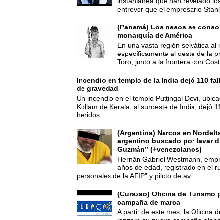
instantánea que han revelado lo
entrever que el empresario Stanl
(Panamá) Los nasos se consoli
monarquía de América
En una vasta región selvática al 
específicamente al oeste de la p
Toro, junto a la frontera con Cost.
Incendio en templo de la India dejó 110 fa
de gravedad
Un incendio en el templo Puttingal Devi, ubicad
Kollam de Kerala, al suroeste de India, dejó 1
heridos...
(Argentina) Narcos en Nordelt
argentino buscado por lavar d
Guzmán” (+venezolanos)
Hernán Gabriel Westmann, empre
años de edad, registrado en el ru
personales de la AFIP” y piloto de av...
(Curazao) Oficina de Turismo 
campaña de marca
A partir de este mes, la Oficina