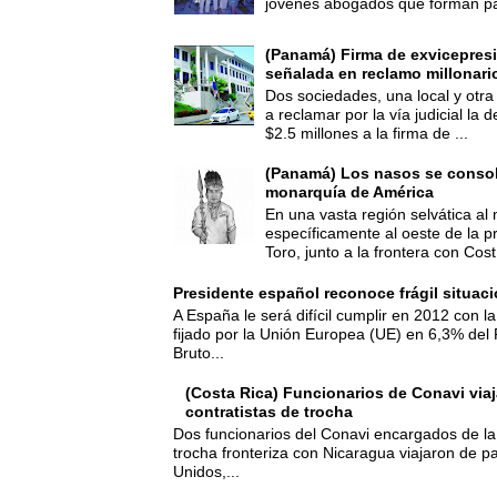
jóvenes abogados que forman par
(Panamá) Firma de exvicepresi
señalada en reclamo millonari
Dos sociedades, una local y otra
a reclamar por la vía judicial la
$2.5 millones a la firma de ...
(Panamá) Los nasos se consoli
monarquía de América
En una vasta región selvática al 
específicamente al oeste de la p
Toro, junto a la frontera con Cost.
Presidente español reconoce frágil situac
A España le será difícil cumplir en 2012 con la
fijado por la Unión Europea (UE) en 6,3% del 
Bruto...
(Costa Rica) Funcionarios de Conavi viaj
contratistas de trocha
Dos funcionarios del Conavi encargados de la
trocha fronteriza con Nicaragua viajaron de p
Unidos,...