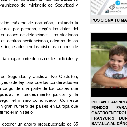
omunicado del ministerio de Seguridad y
POSICIONA TU M
ación máxima de dos años, limitando la
 euros por persona, según los datos del
ía en casos de detenciones. Los afectados
 los centros penitenciarios, además de los
s ingresados en los distintos centros de
ían pagar parte de los costes policiales y
 de Seguridad y Justicia, Ivo Opstelten,
oyecto de ley para que los condenados en
n cargo de una parte de los costes que
olicial, el procedimiento judicial y la
, según el mismo comunicado. "Con esta
INICIAN CAMPAÑ
a un gran número de países en Europa que
FONDOS PA
firmó el ministerio.
GASTROENTER
FRANYURIS DU
BATALLA AL CÁN
 obtener un ahorro presupuestario de 65