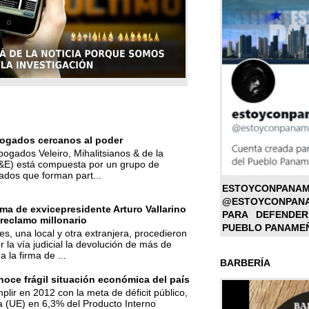
ogados cercanos al poder
bogados Veleiro, Mihalitsianos & de la
M&E) está compuesta por un grupo de
ados que forman part...
ESTOYC
@ESTOYCONPAN
ma de exvicepresidente Arturo Vallarino
PARA DEFENDER
reclamo millonario
PUEBLO PANAME
s, una local y otra extranjera, procedieron
r la vía judicial la devolución de más de
a la firma de ...
BARBERÍA
oce frágil situación económica del país
mplir en 2012 con la meta de déficit público,
a (UE) en 6,3% del Producto Interno