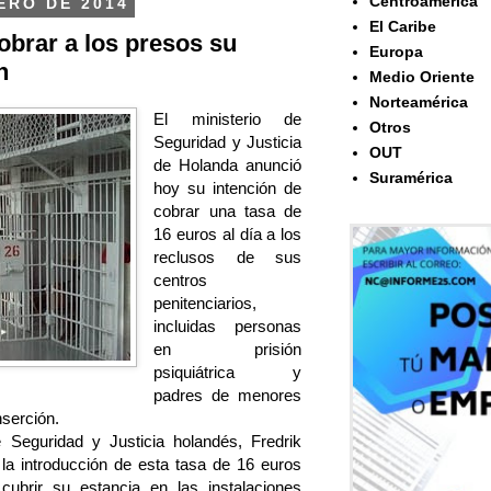
Centroamérica
ERO DE 2014
El Caribe
obrar a los presos su
Europa
n
Medio Oriente
Norteamérica
El ministerio de
Otros
Seguridad y Justicia
OUT
de Holanda anunció
Suramérica
hoy su intención de
cobrar una tasa de
16 euros al día a los
reclusos de sus
centros
penitenciarios,
incluidas personas
en prisión
psiquiátrica y
padres de menores
nserción.
 Seguridad y Justicia holandés, Fredrik
la introducción de esta tasa de 16 euros
 cubrir su estancia en las instalaciones