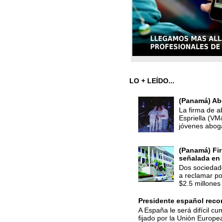
LO + LEÍDO...
(Panamá) Ab
La firma de a
Espriella (V
jóvenes abog
(Panamá) Fir
señalada en 
Dos sociedade
a reclamar po
$2.5 millones 
Presidente español recon
A España le será difícil cu
fijado por la Unión Europe