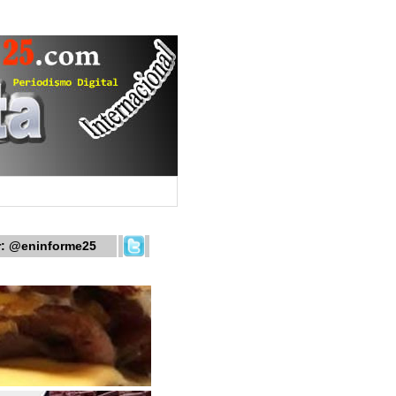
r:
@eninforme25