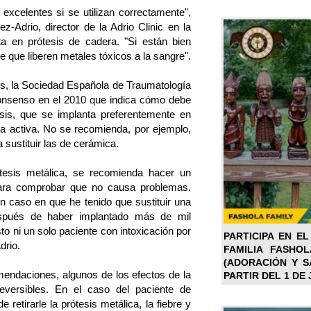
 excelentes si se utilizan correctamente",
z-Adrio, director de la Adrio Clinic en la
ta en prótesis de cadera. "Si están bien
e que liberen metales tóxicos a la sangre".
s, la Sociedad Española de Traumatología
onsenso en el 2010 que indica cómo debe
tesis, que se implanta preferentemente en
a activa. No se recomienda, por ejemplo,
a sustituir las de cerámica.
tesis metálica, se recomienda hacer un
para comprobar que no causa problemas.
 caso en que he tenido que sustituir una
espués de haber implantado más de mil
to ni un solo paciente con intoxicación por
PARTICIPA EN EL
drio.
FAMILIA FASHO
(ADORACIÓN Y SA
endaciones, algunos de los efectos de la
PARTIR DEL 1 DE 
reversibles. En el caso del paciente de
retirarle la prótesis metálica, la fiebre y