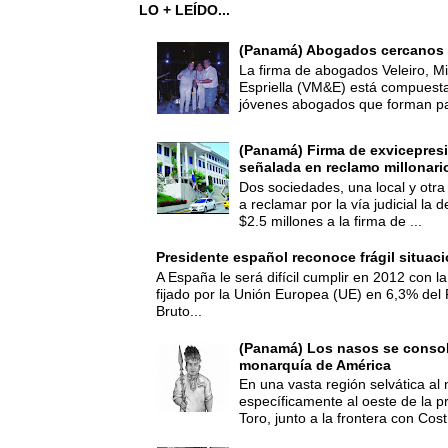
LO + LEÍDO...
(Panamá) Abogados cercanos 
La firma de abogados Veleiro, Mi
Espriella (VM&E) está compuest
jóvenes abogados que forman par
(Panamá) Firma de exvicepresi
señalada en reclamo millonari
Dos sociedades, una local y otra
a reclamar por la vía judicial la
$2.5 millones a la firma de ...
Presidente español reconoce frágil situac
A España le será difícil cumplir en 2012 con la
fijado por la Unión Europea (UE) en 6,3% del 
Bruto...
(Panamá) Los nasos se consoli
monarquía de América
En una vasta región selvática al 
específicamente al oeste de la p
Toro, junto a la frontera con Cost.