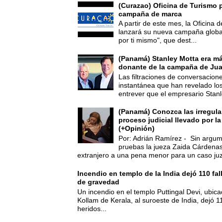
(Curazao) Oficina de Turismo 
campaña de marca
A partir de este mes, la Oficina
lanzará su nueva campaña global
por ti mismo", que dest...
(Panamá) Stanley Motta era m
donante de la campaña de Jua
Las filtraciones de conversacion
instantánea que han revelado lo
entrever que el empresario Stanl
(Panamá) Conozca las irregula
proceso judicial llevado por l
(+Opinión)
Por: Adrián Ramírez - Sin argum
pruebas la jueza Zaida Cárdena
extranjero a una pena menor para un caso juz
Incendio en templo de la India dejó 110 fa
de gravedad
Un incendio en el templo Puttingal Devi, ubicad
Kollam de Kerala, al suroeste de India, dejó 1
heridos...