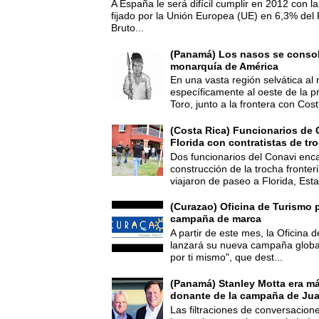
A España le será difícil cumplir en 2012 con la
fijado por la Unión Europea (UE) en 6,3% del 
Bruto...
(Panamá) Los nasos se consoli
monarquía de América
En una vasta región selvática al 
específicamente al oeste de la p
Toro, junto a la frontera con Cost.
(Costa Rica) Funcionarios de 
Florida con contratistas de tr
Dos funcionarios del Conavi enc
construcción de la trocha fronte
viajaron de paseo a Florida, Esta
(Curazao) Oficina de Turismo 
campaña de marca
A partir de este mes, la Oficina
lanzará su nueva campaña global
por ti mismo", que dest...
(Panamá) Stanley Motta era m
donante de la campaña de Jua
Las filtraciones de conversacion