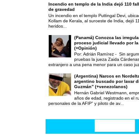
Incendio en templo de la India dejó 110 fa
de gravedad
Un incendio en el templo Puttingal Devi, ubicad
Kollam de Kerala, al suroeste de India, dejó 1
heridos...
(Panamá) Conozca las irregula
proceso judicial llevado por l
(+Opinión)
Por: Adrián Ramírez - Sin argum
pruebas la jueza Zaida Cárdena
extranjero a una pena menor para un caso juz
(Argentina) Narcos en Nordelt
argentino buscado por lavar d
Guzmán” (+venezolanos)
Hernán Gabriel Westmann, empre
años de edad, registrado en el ru
personales de la AFIP” y piloto de av...