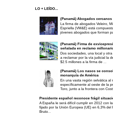
LO + LEÍDO...
(Panamá) Abogados cercanos 
La firma de abogados Veleiro, Mi
Espriella (VM&E) está compuest
jóvenes abogados que forman par
(Panamá) Firma de exvicepresi
señalada en reclamo millonari
Dos sociedades, una local y otra
a reclamar por la vía judicial la
$2.5 millones a la firma de ...
(Panamá) Los nasos se consoli
monarquía de América
En una vasta región selvática al 
específicamente al oeste de la p
Toro, junto a la frontera con Cost.
Presidente español reconoce frágil situac
A España le será difícil cumplir en 2012 con la
fijado por la Unión Europea (UE) en 6,3% del 
Bruto...