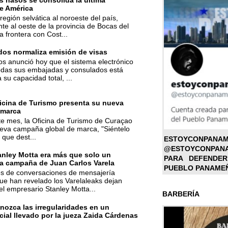
 nasos se consolida la última
e América
región selvática al noroeste del país,
te al oeste de la provincia de Bocas del
la frontera con Cost...
dos normaliza emisión de visas
s anunció hoy que el sistema electrónico
todas sus embajadas y consulados está
su capacidad total, ...
icina de Turismo presenta su nueva
 marca
ste mes, la Oficina de Turismo de Curaçao
ueva campaña global de marca, "Siéntelo
 que dest...
ESTOYC
@ESTOYCONPAN
anley Motta era más que solo un
PARA DEFENDER
la campaña de Juan Carlos Varela
PUEBLO PANAME
nes de conversaciones de mensajería
ue han revelado los Varelaleaks dejan
el empresario Stanley Motta...
BARBERÍA
ozca las irregularidades en un
cial llevado por la jueza Zaida Cárdenas