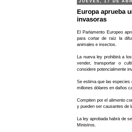
JUEVES, 17 DE ABR
Europa aprueba un
invasoras
El Parlamento Europeo apro
para cortar de raíz la dif
animales e insectos.
La nueva ley prohibirá a lo
vender, transportar o cul
considere potencialmente in
Se estima que las especies 
millones dólares en daños c
Compiten por el alimento con
y pueden ser causantes de l
La ley aprobada habrá de se
Ministros.