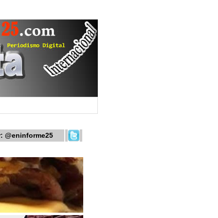
r:
@eninforme25