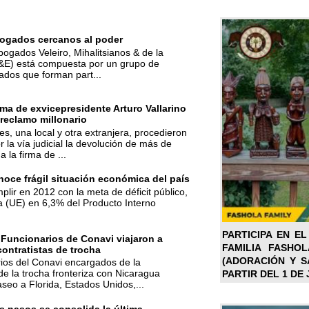
ogados cercanos al poder
bogados Veleiro, Mihalitsianos & de la
M&E) está compuesta por un grupo de
ados que forman part...
ma de exvicepresidente Arturo Vallarino
reclamo millonario
s, una local y otra extranjera, procedieron
r la vía judicial la devolución de más de
a la firma de ...
oce frágil situación económica del país
mplir en 2012 con la meta de déficit público,
a (UE) en 6,3% del Producto Interno
PARTICIPA EN EL
 Funcionarios de Conavi viajaron a
FAMILIA FASHO
contratistas de trocha
(ADORACIÓN Y SA
ios del Conavi encargados de la
de la trocha fronteriza con Nicaragua
PARTIR DEL 1 DE 
aseo a Florida, Estados Unidos,...