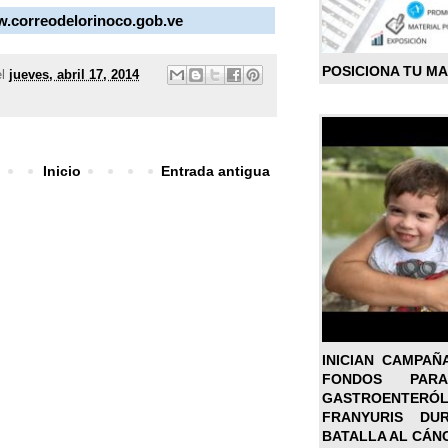
w.correodelorinoco.gob.ve
POSICIONA TU M
el
jueves, abril 17, 2014
Inicio
Entrada antigua
INICIAN CAMPAÑ
FONDOS PA
GASTROENTER
FRANYURIS DU
BATALLA AL CÁN