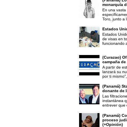
(Panamá) Los
monarquía d
En una vasta 
específicamen
Toro, junto a 
Estados Uni
Estados Unido
de visas en 
funcionando a 
(Curazao) Of
campaña de
A partir de e
lanzará su n
por ti mismo",
(Panamá) St
donante de 
Las filtracio
instantánea q
entrever que 
(Panamá) Con
proceso judi
(+Opinión)