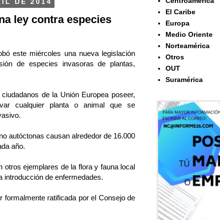
Centroamérica
IL DE 2014
El Caribe
a ley contra especies
Europa
Medio Oriente
Norteamérica
bó este miércoles una nueva legislación
Otros
usión de especies invasoras de plantas,
OUT
Suramérica
s ciudadanos de la Unión Europea poseer,
tivar cualquier planta o animal que se
vasivo.
no autóctonas causan alrededor de 16.000
ada año.
 otros ejemplares de la flora y fauna local
a introducción de enfermedades.
r formalmente ratificada por el Consejo de