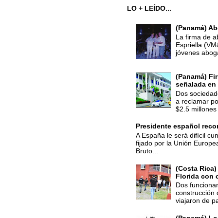
LO + LEÍDO...
(Panamá) Ab
La firma de a
Espriella (V
jóvenes abog
(Panamá) Fir
señalada en 
Dos sociedade
a reclamar po
$2.5 millones 
Presidente español recon
A España le será difícil cu
fijado por la Unión Europe
Bruto...
(Costa Rica)
Florida con 
Dos funcionar
construcción 
viajaron de p