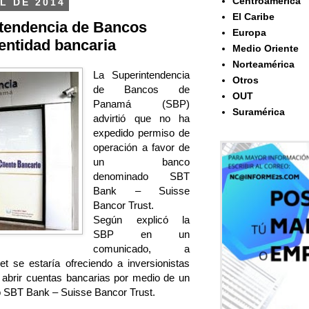
Centroamérica
L DE 2014
El Caribe
tendencia de Bancos
Europa
 entidad bancaria
Medio Oriente
Norteamérica
La Superintendencia
Otros
de Bancos de
OUT
Panamá (SBP)
Suramérica
advirtió que no ha
expedido permiso de
operación a favor de
un banco
denominado SBT
Bank – Suisse
Bancor Trust.
Según explicó la
SBP en un
comunicado, a
net se estaría ofreciendo a inversionistas
de abrir cuentas bancarias por medio de un
 SBT Bank – Suisse Bancor Trust.