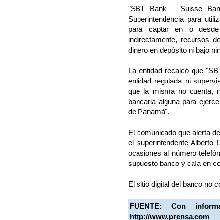
"SBT Bank – Suisse Banc
Superintendencia para utili
para captar en o desde
indirectamente, recursos d
dinero en depósito ni bajo nin
La entidad recalcó que "S
entidad regulada ni supervi
que la misma no cuenta, n
bancaria alguna para ejerce
de Panamá".
El comunicado que alerta de 
el superintendente Alberto
ocasiones al número telefóni
supuesto banco y caía en co
El sitio digital del banco no c
FUENTE: Con infor
http://www.prensa.com