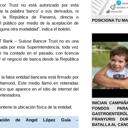
or Trust no está autorizado por esta
zar la palabra 'banco' o sus derivados, ni
 la República de Panamá, directa o
POSICIONA TU M
el público por medio de la aceptación de
guna otra modalidad", indica el boletin.
BT Bank – Suisse Bancor Trust no es una
sada por esta Superintendencia, toda vez
i ha contado en el pasado, con licencia
r el negocio de banca desde la República
la falsa entidad bancaria está firmado por
 Diamond. Este medio llamó en reiteradas
co que aparece en el sitio de internet del
ntestadora.
INICIAN CAMPAÑ
ontiene la ubicación física de la entidad.
FONDOS PA
GASTROENTER
FRANYURIS DU
mación de
Angel López Guía -
BATALLA AL CÁN