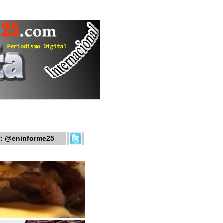
r:
@eninforme25