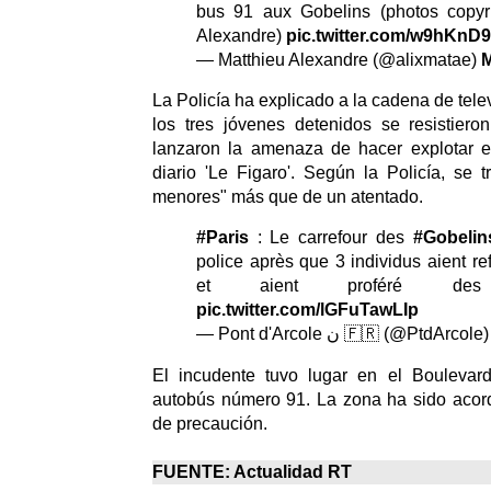
bus 91 aux Gobelins (photos copyr
Alexandre)
pic.twitter.com/w9hKnD
— Matthieu Alexandre (@alixmatae)
M
La Policía ha explicado a la cadena de tele
los tres jóvenes detenidos se resistiero
lanzaron la amenaza de hacer explotar el
diario 'Le Figaro'. Según la Policía, se t
menores" más que de un atentado.
#Paris
: Le carrefour des
#Gobelin
police après que 3 individus aient re
et aient proféré des 
pic.twitter.com/lGFuTawLIp
— Pont d'Arcole ن 🇫🇷 (@PtdArcole
El incudente tuvo lugar en el Boulevard
autobús número 91. La zona ha sido aco
de precaución.
FUENTE: Actualidad RT