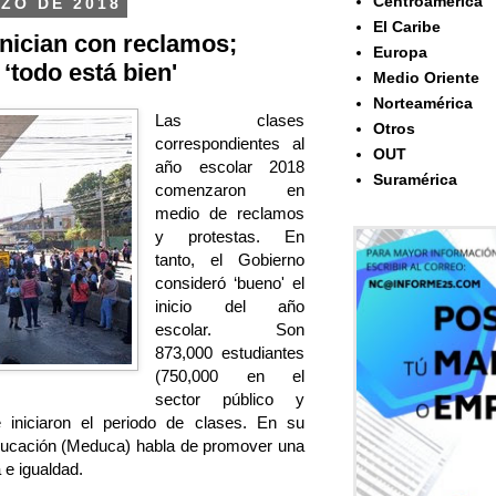
Centroamérica
ZO DE 2018
El Caribe
nician con reclamos;
Europa
‘todo está bien'
Medio Oriente
Norteamérica
Las clases
Otros
correspondientes al
OUT
año escolar 2018
Suramérica
comenzaron en
medio de reclamos
y protestas. En
tanto, el Gobierno
consideró ‘bueno' el
inicio del año
escolar. Son
873,000 estudiantes
(750,000 en el
sector público y
e iniciaron el periodo de clases. En su
Educación (Meduca) habla de promover una
a e igualdad.