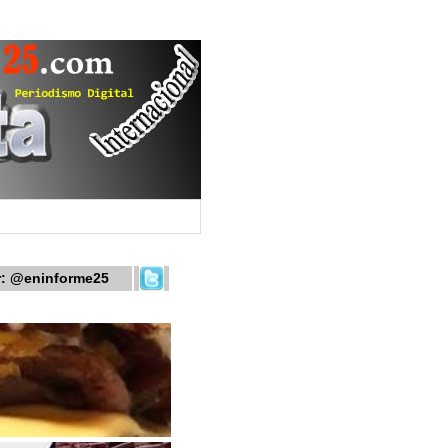
r:
@eninforme25