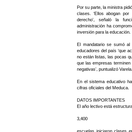
Por su parte, la ministra pid
clases. ‘Ellos abogan por
derecho', señaló la func
administración ha comprome
inversión para la educación.
El mandatario se sumó al l
educadores del país ‘que ac
no están listas, las pocas 
que las empresas terminen l
negativas', puntualizó Varela
En el sistema educativo h
cifras oficiales del Meduca.
DATOS IMPORTANTES
El año lectivo está estructur
3,400
escuelas iniciaron clases e