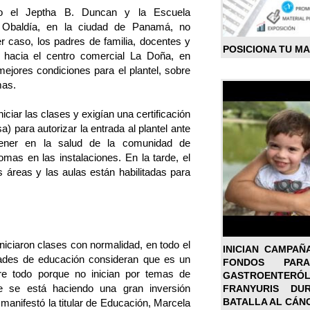
mo el Jeptha B. Duncan y la Escuela
a Obaldía, en la ciudad de Panamá, no
er caso, los padres de familia, docentes y
POSICIONA TU M
a hacia el centro comercial La Doña, en
jores condiciones para el plantel, sobre
mas.
ciar las clases y exigían una certificación
a) para autorizar la entrada al plantel ante
tener en la salud de la comunidad de
omas en las instalaciones. En la tarde, el
s áreas y las aulas están habilitadas para
niciaron clases con normalidad, en todo el
INICIAN CAMPAÑ
idades de educación consideran que es un
FONDOS PA
bre todo porque no inician por temas de
GASTROENTER
e se está haciendo una gran inversión
FRANYURIS DU
BATALLA AL CÁN
manifestó la titular de Educación, Marcela