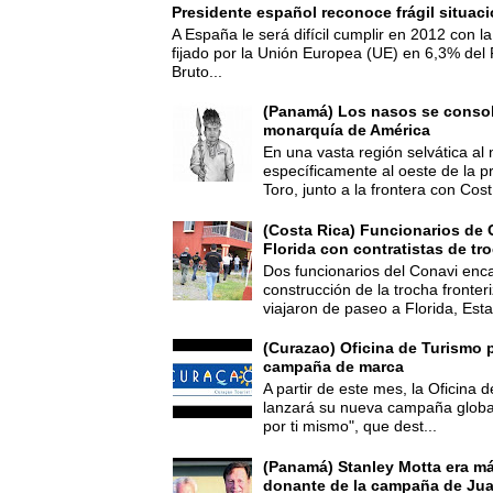
Presidente español reconoce frágil situac
A España le será difícil cumplir en 2012 con la
fijado por la Unión Europea (UE) en 6,3% del 
Bruto...
(Panamá) Los nasos se consoli
monarquía de América
En una vasta región selvática al 
específicamente al oeste de la p
Toro, junto a la frontera con Cost.
(Costa Rica) Funcionarios de 
Florida con contratistas de tr
Dos funcionarios del Conavi enc
construcción de la trocha fronte
viajaron de paseo a Florida, Esta
(Curazao) Oficina de Turismo 
campaña de marca
A partir de este mes, la Oficina
lanzará su nueva campaña global
por ti mismo", que dest...
(Panamá) Stanley Motta era m
donante de la campaña de Jua