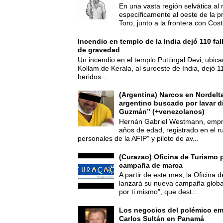
En una vasta región selvática al 
específicamente al oeste de la p
Toro, junto a la frontera con Cost.
Incendio en templo de la India dejó 110 fa
de gravedad
Un incendio en el templo Puttingal Devi, ubicad
Kollam de Kerala, al suroeste de India, dejó 1
heridos...
(Argentina) Narcos en Nordelt
argentino buscado por lavar d
Guzmán” (+venezolanos)
Hernán Gabriel Westmann, empre
años de edad, registrado en el ru
personales de la AFIP” y piloto de av...
(Curazao) Oficina de Turismo 
campaña de marca
A partir de este mes, la Oficina
lanzará su nueva campaña global
por ti mismo", que dest...
Los negocios del polémico em
Carlos Sultán en Panamá