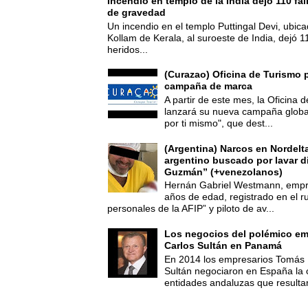
Incendio en templo de la India dejó 110 fa
de gravedad
Un incendio en el templo Puttingal Devi, ubicad
Kollam de Kerala, al suroeste de India, dejó 1
heridos...
(Curazao) Oficina de Turismo 
campaña de marca
A partir de este mes, la Oficina
lanzará su nueva campaña global
por ti mismo", que dest...
(Argentina) Narcos en Nordelt
argentino buscado por lavar d
Guzmán” (+venezolanos)
Hernán Gabriel Westmann, empre
años de edad, registrado en el ru
personales de la AFIP” y piloto de av...
Los negocios del polémico em
Carlos Sultán en Panamá
En 2014 los empresarios Tomás 
Sultán negociaron en España la
entidades andaluzas que resultar