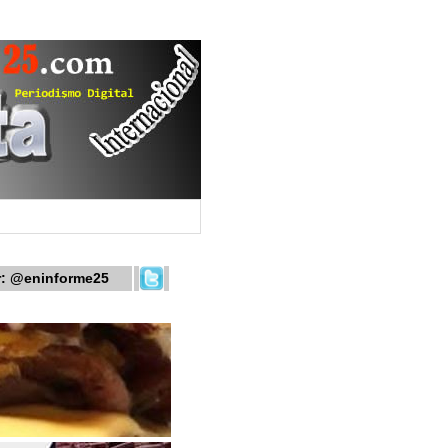
r:
@eninforme25