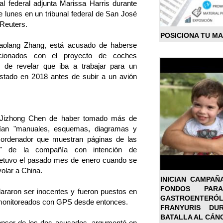
cal federal adjunta Marissa Harris durante
e lunes en un tribunal federal de San José
 Reuters.
POSICIONA TU M
aolang Zhang, está acusado de haberse
cionados con el proyecto de coches
de revelar que iba a trabajar para un
estado en 2018 antes de subir a un avión
a Jizhong Chen de haber tomado más de
nían "manuales, esquemas, diagramas y
e ordenador que muestran páginas de las
" de la compañía con intención de
 detuvo el pasado mes de enero cuando se
volar a China.
INICIAN CAMPAÑ
FONDOS PA
araron ser inocentes y fueron puestos en
GASTROENTER
o monitoreados con GPS desde entonces.
FRANYURIS DU
BATALLA AL CÁN
ensor de los dos acusados, argumentó en