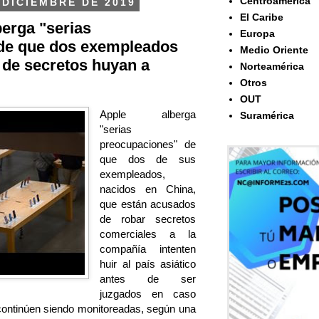
Centroamérica
 DICIEMBRE DE 2019
El Caribe
berga "serias
Europa
de que dos exempleados
Medio Oriente
 de secretos huyan a
Norteamérica
Otros
OUT
Apple alberga
Suramérica
"serias
preocupaciones" de
que dos de sus
exempleados,
nacidos en China,
que están acusados
de robar secretos
comerciales a la
compañía intenten
huir al país asiático
antes de ser
juzgados en caso
continúen siendo monitoreadas, según una