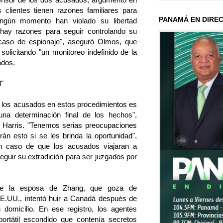
 clientes tienen razones familiares para
PANAMÁ EN DIRE
ingún momento han violado su libertad
 hay razones para seguir controlando su
 caso de espionaje", aseguró Olmos, que
 solicitando "un monitoreo indefinido de la
ados.
l"
de los acusados en estos procedimientos es
una determinación final de los hechos",
al Harris. "Tenemos serias preocupaciones
n esto si se les brinda la oportunidad",
n caso de que los acusados viajaran a
seguir su extradición para ser juzgados por
que la esposa de Zhang, que goza de
E.UU., intentó huir a Canadá después de
u domicilio. En ese registro, los agentes
ortátil escondido que contenía secretos