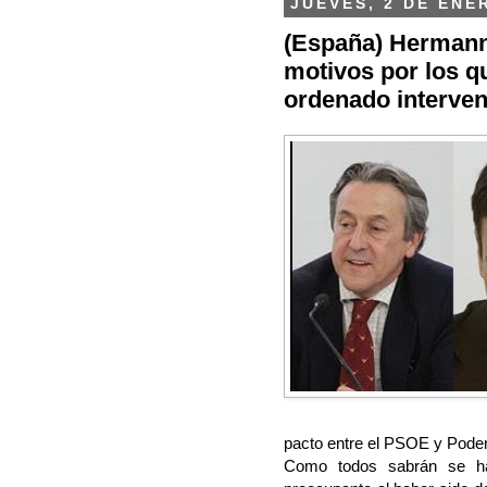
JUEVES, 2 DE ENE
(España) Hermann 
motivos por los q
ordenado interveni
pacto entre el PSOE y Pod
Como todos sabrán se ha