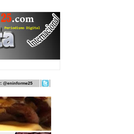
r:
@eninforme25