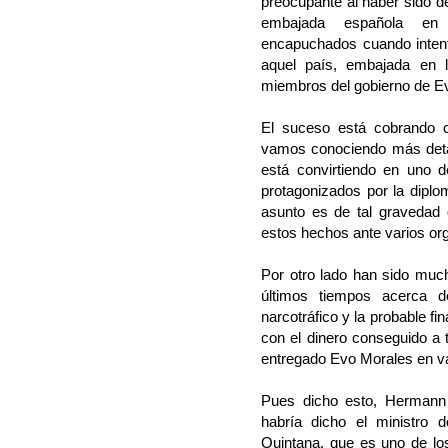
preocupante al haber sido d
embajada española en
encapuchados cuando inten
aquel país, embajada en l
miembros del gobierno de E
El suceso está cobrando 
vamos conociendo más deta
está convirtiendo en uno 
protagonizados por la diplo
asunto es de tal gravedad 
estos hechos ante varios or
Por otro lado han sido muc
últimos tiempos acerca 
narcotráfico y la probable fi
con el dinero conseguido a 
entregado Evo Morales en v
Pues dicho esto, Hermann 
habría dicho el ministro
Quintana, que es uno de l