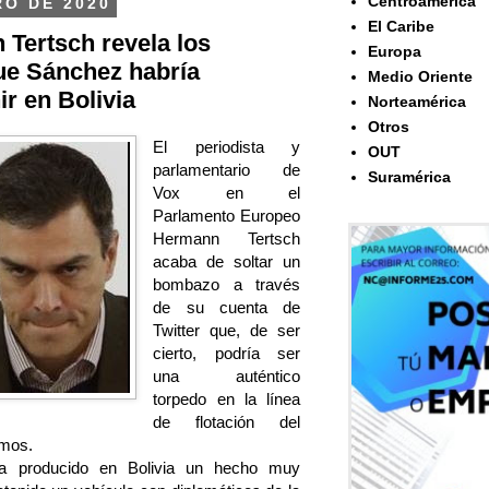
Centroamérica
RO DE 2020
El Caribe
Tertsch revela los
Europa
ue Sánchez habría
Medio Oriente
r en Bolivia
Norteamérica
Otros
El periodista y
OUT
parlamentario de
Suramérica
Vox en el
Parlamento Europeo
Hermann Tertsch
acaba de soltar un
bombazo a través
de su cuenta de
Twitter que, de ser
cierto, podría ser
una auténtico
torpedo en la línea
de flotación del
emos.
 producido en Bolivia un hecho muy