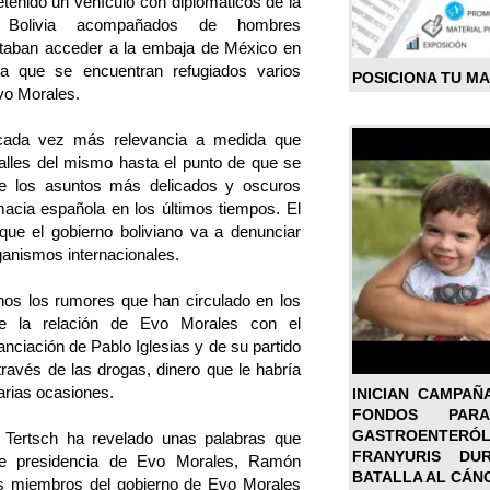
etenido un vehículo con diplomáticos de la
 Bolivia acompañados de hombres
taban acceder a la embaja de México en
a que se encuentran refugiados varios
POSICIONA TU M
vo Morales.
cada vez más relevancia a medida que
lles del mismo hasta el punto de que se
de los asuntos más delicados y oscuros
macia española en los últimos tiempos. El
que el gobierno boliviano va a denunciar
ganismos internacionales.
hos los rumores que han circulado en los
de la relación de Evo Morales con el
nanciación de Pablo Iglesias y de su partido
través de las drogas, dinero que le habría
arias ocasiones.
INICIAN CAMPAÑ
FONDOS PA
GASTROENTER
Tertsch ha revelado unas palabras que
FRANYURIS DU
 de presidencia de Evo Morales, Ramón
BATALLA AL CÁN
os miembros del gobierno de Evo Morales