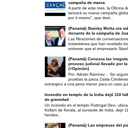
campaña de marca
A partir de este mes, la Oficina
lanzará su nueva campaña global
por ti mismo", que dest...
(Panamá) Stanley Motta era m
donante de la campaña de Jua
Las filtraciones de conversacion
instantánea que han revelado lo
entrever que el empresario Stanl
(Panamá) Conozca las irregula
proceso judicial llevado por l
(+Opinión)
Por: Adrián Ramírez - Sin argum
pruebas la jueza Zaida Cárdena
extranjero a una pena menor para un caso juz
Incendio en templo de la India dejó 110 fa
de gravedad
Un incendio en el templo Puttingal Devi, ubicad
Kollam de Kerala, al suroeste de India, dejó 1
heridos...
(Panamá) Las empresas del po