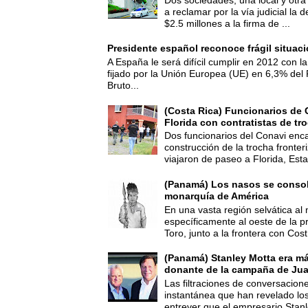
a reclamar por la vía judicial la
$2.5 millones a la firma de ...
Presidente español reconoce frágil situac
A España le será difícil cumplir en 2012 con la
fijado por la Unión Europea (UE) en 6,3% del 
Bruto...
(Costa Rica) Funcionarios de 
Florida con contratistas de tr
Dos funcionarios del Conavi enc
construcción de la trocha fronte
viajaron de paseo a Florida, Esta
(Panamá) Los nasos se consoli
monarquía de América
En una vasta región selvática al 
específicamente al oeste de la p
Toro, junto a la frontera con Cost.
(Panamá) Stanley Motta era m
donante de la campaña de Jua
Las filtraciones de conversacion
instantánea que han revelado lo
entrever que el empresario Stanl