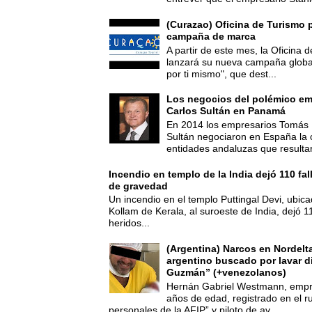
(Curazao) Oficina de Turismo 
campaña de marca
A partir de este mes, la Oficina
lanzará su nueva campaña global
por ti mismo", que dest...
Los negocios del polémico em
Carlos Sultán en Panamá
En 2014 los empresarios Tomás 
Sultán negociaron en España la
entidades andaluzas que resultar
Incendio en templo de la India dejó 110 fa
de gravedad
Un incendio en el templo Puttingal Devi, ubicad
Kollam de Kerala, al suroeste de India, dejó 1
heridos...
(Argentina) Narcos en Nordelt
argentino buscado por lavar d
Guzmán” (+venezolanos)
Hernán Gabriel Westmann, empre
años de edad, registrado en el ru
personales de la AFIP” y piloto de av...