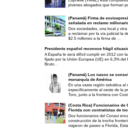
Espriella (VM&E) está compuest
jóvenes abogados que forman par
(Panamá) Firma de exvicepresi
señalada en reclamo millonari
Dos sociedades, una local y otra
a reclamar por la vía judicial la
$2.5 millones a la firma de ...
Presidente español reconoce frágil situac
A España le será difícil cumplir en 2012 con la
fijado por la Unión Europea (UE) en 6,3% del 
Bruto...
(Panamá) Los nasos se consoli
monarquía de América
En una vasta región selvática al 
específicamente al oeste de la p
Toro, junto a la frontera con Cost.
(Costa Rica) Funcionarios de 
Florida con contratistas de tr
Dos funcionarios del Conavi enc
construcción de la trocha fronte
viajaron de paseo a Florida, Esta