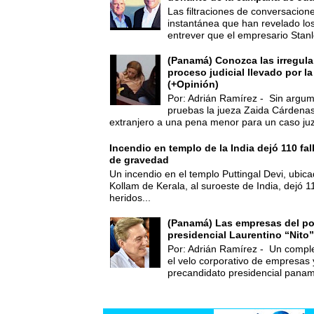
Las filtraciones de conversacion
instantánea que han revelado lo
entrever que el empresario Stanl
(Panamá) Conozca las irregula
proceso judicial llevado por l
(+Opinión)
Por: Adrián Ramírez - Sin argum
pruebas la jueza Zaida Cárdena
extranjero a una pena menor para un caso juz
Incendio en templo de la India dejó 110 fa
de gravedad
Un incendio en el templo Puttingal Devi, ubicad
Kollam de Kerala, al suroeste de India, dejó 1
heridos...
(Panamá) Las empresas del po
presidencial Laurentino “Nito”
Por: Adrián Ramírez - Un compl
el velo corporativo de empresas 
precandidato presidencial panam