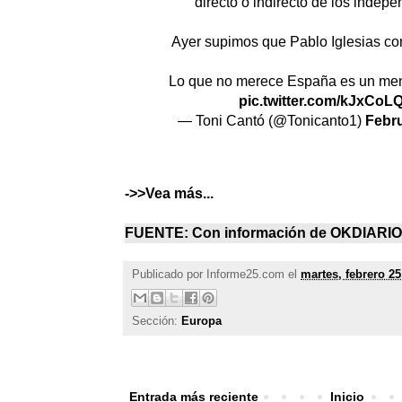
directo o indirecto de los indepe
Ayer supimos que Pablo Iglesias con
Lo que no merece España es un men
pic.twitter.com/kJxCoL
— Toni Cantó (@Tonicanto1)
Febru
->>Vea más...
FUENTE: Con información de
OKDIARIO
Publicado por
Informe25.com
el
martes, febrero 25
Sección:
Europa
Entrada más reciente
Inicio