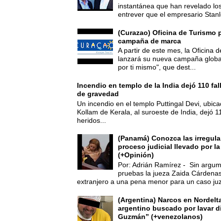
instantánea que han revelado lo
entrever que el empresario Stanl
(Curazao) Oficina de Turismo 
campaña de marca
A partir de este mes, la Oficina
lanzará su nueva campaña global
por ti mismo", que dest...
Incendio en templo de la India dejó 110 fa
de gravedad
Un incendio en el templo Puttingal Devi, ubicad
Kollam de Kerala, al suroeste de India, dejó 1
heridos...
(Panamá) Conozca las irregula
proceso judicial llevado por l
(+Opinión)
Por: Adrián Ramírez - Sin argum
pruebas la jueza Zaida Cárdena
extranjero a una pena menor para un caso juz
(Argentina) Narcos en Nordelt
argentino buscado por lavar d
Guzmán” (+venezolanos)