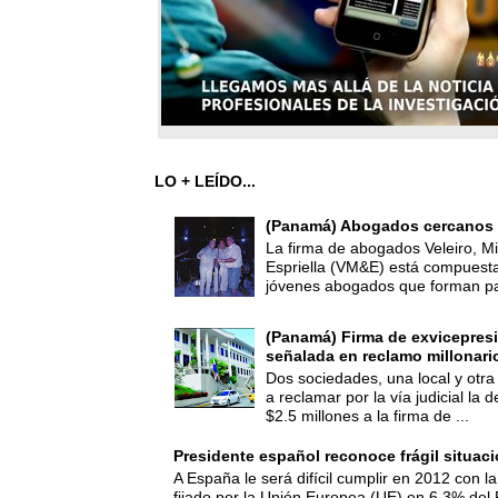
LO + LEÍDO...
(Panamá) Abogados cercanos 
La firma de abogados Veleiro, Mi
Espriella (VM&E) está compuest
jóvenes abogados que forman par
(Panamá) Firma de exvicepresi
señalada en reclamo millonari
Dos sociedades, una local y otra
a reclamar por la vía judicial la
$2.5 millones a la firma de ...
Presidente español reconoce frágil situac
A España le será difícil cumplir en 2012 con la
fijado por la Unión Europea (UE) en 6,3% del 