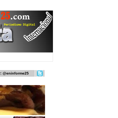
r:
@eninforme25