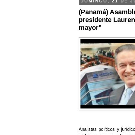
DOMINGO, 21 DE J
(Panamá) Asamblea
presidente Lauren
mayor"
Analistas políticos y juríd