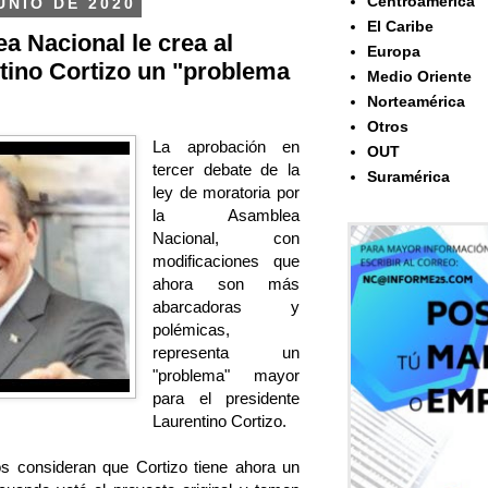
Centroamérica
UNIO DE 2020
El Caribe
 Nacional le crea al
Europa
tino Cortizo un "problema
Medio Oriente
Norteamérica
Otros
La aprobación en
OUT
tercer debate de la
Suramérica
ley de moratoria por
la Asamblea
Nacional, con
modificaciones que
ahora son más
abarcadoras y
polémicas,
representa un
"problema" mayor
para el presidente
Laurentino Cortizo.
icos consideran que Cortizo tiene ahora un