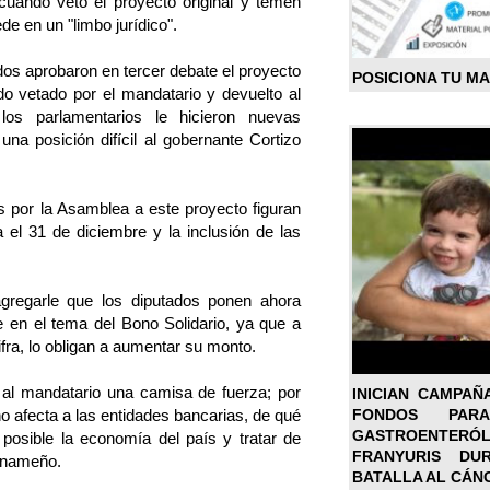
uando vetó el proyecto original y temen
de en un "limbo jurídico".
dos aprobaron en tercer debate el proyecto
POSICIONA TU M
ido vetado por el mandatario y devuelto al
 los parlamentarios le hicieron nuevas
na posición difícil al gobernante Cortizo
s por la Asamblea a este proyecto figuran
a el 31 de diciembre y la inclusión de las
gregarle que los diputados ponen ahora
te en el tema del Bono Solidario, ya que a
fra, lo obligan a aumentar su monto.
 al mandatario una camisa de fuerza; por
INICIAN CAMPAÑ
FONDOS PA
o afecta a las entidades bancarias, de qué
GASTROENTER
posible la economía del país y tratar de
FRANYURIS DU
panameño.
BATALLA AL CÁN