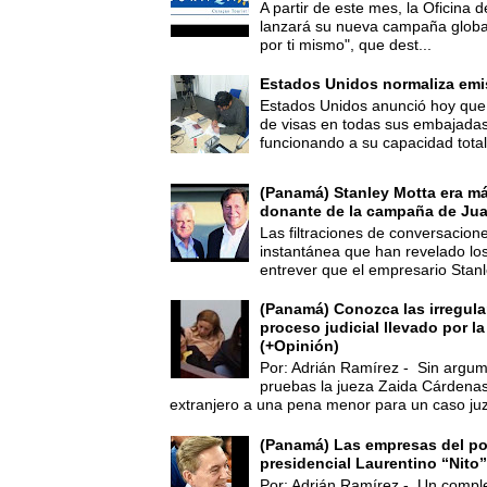
A partir de este mes, la Oficina
lanzará su nueva campaña global
por ti mismo", que dest...
Estados Unidos normaliza emi
Estados Unidos anunció hoy que 
de visas en todas sus embajadas
funcionando a su capacidad total,
(Panamá) Stanley Motta era m
donante de la campaña de Jua
Las filtraciones de conversacion
instantánea que han revelado lo
entrever que el empresario Stanl
(Panamá) Conozca las irregula
proceso judicial llevado por l
(+Opinión)
Por: Adrián Ramírez - Sin argum
pruebas la jueza Zaida Cárdena
extranjero a una pena menor para un caso juz
(Panamá) Las empresas del po
presidencial Laurentino “Nito”
Por: Adrián Ramírez - Un compl