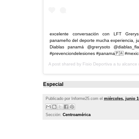
excelente conversación con LFT Grerys
panameño del deporte mucha experiencia, jug
Diablas panamá @grerysoto @diablas_flag
#prevenciondelesiones #panama🇵🇦 #mexico
A post shared by
Fisio Deportiva a tu alcance
Especial
Publicado por
Informe25.com
el
miércoles, junio 1
Sección:
Centroamérica