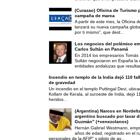
(Curazao) Oficina de Turismo 
campaña de marca
A partir de este mes, la Oficina
lanzará su nueva campaña global
por ti mismo", que dest...
Los negocios del polémico em
Carlos Sultán en Panamá
En 2014 los empresarios Tomás 
Sultán negociaron en España la
entidades andaluzas que resultar
Incendio en templo de la India dejó 110 fa
de gravedad
Un incendio en el templo Puttingal Devi, ubicad
Kollam de Kerala, al suroeste de India, dejó 1
heridos...
(Argentina) Narcos en Nordelt
argentino buscado por lavar d
Guzmán” (+venezolanos)
Hernán Gabriel Westmann, empre
años de edad, registrado en el ru
personales de la AFIP” y piloto de av...