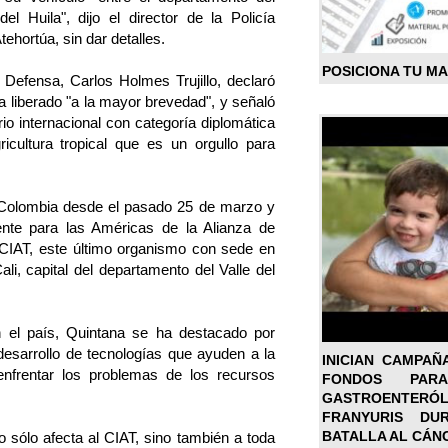
l Huila", dijo el director de la Policía
ehortúa, sin dar detalles.
POSICIONA TU M
e Defensa, Carlos Holmes Trujillo, declaró
 liberado "a la mayor brevedad", y señaló
rio internacional con categoría diplomática
icultura tropical que es un orgullo para
 Colombia desde el pasado 25 de marzo y
ente para las Américas de la Alianza de
el CIAT, este último organismo con sede en
li, capital del departamento del Valle del
 el país, Quintana se ha destacado por
desarrollo de tecnologías que ayuden a la
INICIAN CAMPAÑ
enfrentar los problemas de los recursos
FONDOS PA
GASTROENTER
FRANYURIS DU
BATALLA AL CÁN
sólo afecta al CIAT, sino también a toda