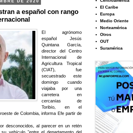
Centroamérica
EMBRE DE 2020
El Caribe
tran a español con rango
Europa
ernacional
Medio Oriente
Norteamérica
El agrónomo
Otros
español Jesús
OUT
Quintana García,
Suramérica
director del Centro
Internacional de
Agricultura Tropical
(CIAT), fue
secuestrado este
domingo cuando
viajaba por una
carretera en
cercanías de
Toribío, en el
oeste de Colombia, informa Efe partir de
por desconocidos, al parecer en un retén
n su vehículo "entre el departamento del