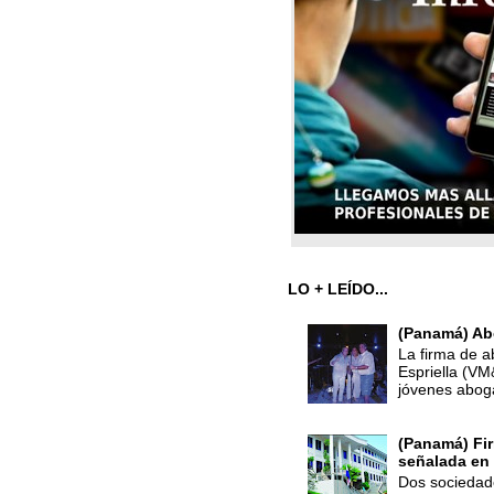
LO + LEÍDO...
(Panamá) Ab
La firma de a
Espriella (V
jóvenes abog
(Panamá) Fir
señalada en 
Dos sociedade