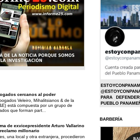
ESTOYC
@ESTOYCONPAN
ogados cercanos al poder
PARA DEFENDER
bogados Veleiro, Mihalitsianos & de la
PUEBLO PANAME
M&E) está compuesta por un grupo de
ados que forman part...
BARBERÍA
ma de exvicepresidente Arturo Vallarino
reclamo millonario
s, una local y otra extranjera, procedieron