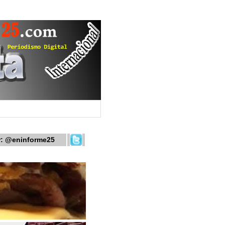
r:
@eninforme25