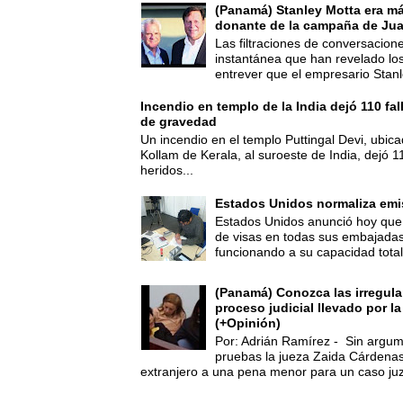
(Panamá) Stanley Motta era m
donante de la campaña de Jua
Las filtraciones de conversacion
instantánea que han revelado lo
entrever que el empresario Stanl
Incendio en templo de la India dejó 110 fa
de gravedad
Un incendio en el templo Puttingal Devi, ubicad
Kollam de Kerala, al suroeste de India, dejó 1
heridos...
Estados Unidos normaliza emi
Estados Unidos anunció hoy que 
de visas en todas sus embajadas
funcionando a su capacidad total,
(Panamá) Conozca las irregula
proceso judicial llevado por l
(+Opinión)
Por: Adrián Ramírez - Sin argum
pruebas la jueza Zaida Cárdena
extranjero a una pena menor para un caso juz