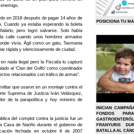
o enemigo.
ordo en 2018 después de pagar 14 años de
POSICIONA TU M
o. Cuando ya estaba esperando la boleta
ñalarlo, pero logró salvarse. Solo había
la calle cuando unos hombres armados
donde vivía. Ágil como un gato, Tasmania
iar rápida y silenciosamente de ciudad.
en nada ilegal pero la Fiscalía lo capturó
ulado al ‘Clan del Golfo’ como coordinador
ectos relacionados con tráfico de armas”.
litar que usaron en un montaje contra el
orte Suprema de Justicia Iván Velásquez,
or de la parapolítica y hoy ministro de
INICIAN CAMPAÑ
FONDOS PA
lica del complot contra la justicia fue un
GASTROENTER
a Casa de Nariño durante el gobierno de
FRANYURIS DU
BATALLA AL CÁN
icación fechada en octubre 8 de 2007