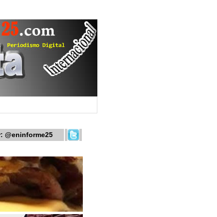
r:
@eninforme25