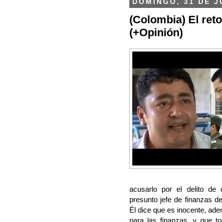
DOMINGO, 31 DE J
(Colombia) El ret
(+Opinión)
acusarlo por el delito de
presunto jefe de finanzas de
Él dice que es inocente, a
para las finanzas, y que t