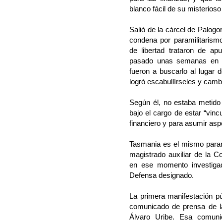
blanco fácil de su misterios
Salió de la cárcel de Palog
condena por paramilitarism
de libertad trataron de apu
pasado unas semanas en 
fueron a buscarlo al lugar 
logró escabullírseles y camb
Según él, no estaba metido 
bajo el cargo de estar “vinc
financiero y para asumir asp
Tasmania es el mismo parami
magistrado auxiliar de la C
en ese momento investigad
Defensa designado.
La primera manifestación púb
comunicado de prensa de l
Álvaro Uribe. Esa comun