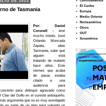
Centroamérica
ULIO DE 2022
El Caribe
orno de Tasmania
Europa
Medio Oriente
Norteamérica
Por: Daniel
Otros
Coronell -
iene
OUT
mucho miedo. José
Suramérica
Orlando Moncada
Zapata, alias
Tasmania, sabe que
alguien está
tratando de matarlo
hace años. Este
viernes que acaba
de pasar, estaba
citado a una
audiencia para
 concierto para delinquir agravado como
l Clan del Golfo en el sureste antioqueño.
demás argumenta que no es muy aventajado
odo es parte de un plan para volverlo un