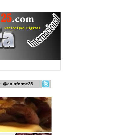
r:
@eninforme25