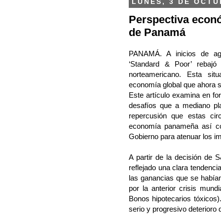
LUNES, 3 DE OCTU
Perspectiva econ
de Panamá
PANAMÁ. A inicios de ago
‘Standard & Poor’ rebajó
norteamericano. Esta si
economía global que ahora se
Este artículo examina en fo
desafíos que a mediano pla
repercusión que estas cir
economía panameña así com
Gobierno para atenuar los i
A partir de la decisión de 
reflejado una clara tendenci
las ganancias que se habían
por la anterior crisis mund
Bonos hipotecarios tóxicos).
serio y progresivo deterioro