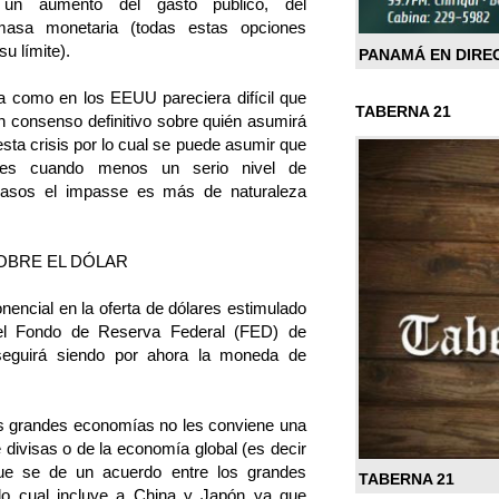
 un aumento del gasto público, del
asa monetaria (todas estas opciones
u límite).
PANAMÁ EN DIRE
 como en los EEUU pareciera difícil que
TABERNA 21
n consenso definitivo sobre quién asumirá
sta crisis por lo cual se puede asumir que
eses cuando menos un serio nivel de
casos el impasse es más de naturaleza
SOBRE EL DÓLAR
nencial en la oferta de dólares estimulado
del Fondo de Reserva Federal (FED) de
seguirá siendo por ahora la moneda de
as grandes economías no les conviene una
 divisas o de la economía global (es decir
que se de un acuerdo entre los grandes
TABERNA 21
lo cual incluye a China y Japón ya que