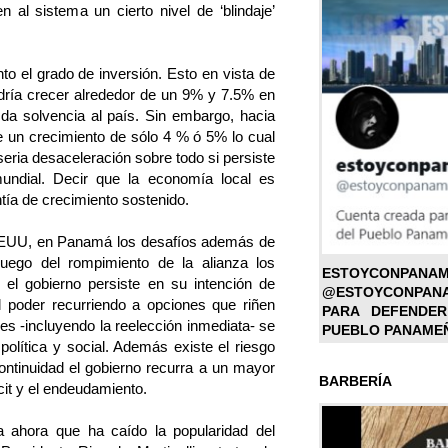
en al sistema un cierto nivel de ‘blindaje’
 el grado de inversión. Esto en vista de
dría crecer alrededor de un 9% y 7.5% en
 da solvencia al país. Sin embargo, hacia
se un crecimiento de sólo 4 % ó 5% lo cual
eria desaceleración sobre todo si persiste
undial. Decir que la economía local es
tía de crecimiento sostenido.
 EEUU, en Panamá los desafíos además de
Luego del rompimiento de la alianza los
ESTOYC
i el gobierno persiste en su intención de
@ESTOYCONPAN
l poder recurriendo a opciones que riñen
PARA DEFENDER
es -incluyendo la reelección inmediata- se
PUEBLO PANAME
 política y social. Además existe el riesgo
ntinuidad el gobierno recurra a un mayor
BARBERÍA
cit y el endeudamiento.
za ahora que ha caído la popularidad del