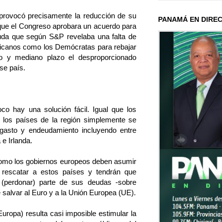
provocó precisamente la reducción de su
PANAMÁ EN DIRE
e que el Congreso aprobara un acuerdo para
uda que según S&P revelaba una falta de
licanos como los Demócratas para rebajar
o y mediano plazo el desproporcionado
se país.
o hay una solución fácil. Igual que los
 los países de la región simplemente se
 gasto y endeudamiento incluyendo entre
 e Irlanda.
como los gobiernos europeos deben asumir
e rescatar a estos países y tendrán que
 (perdonar) parte de sus deudas -sobre
e salvar al Euro y a la Unión Europea (UE).
opa) resulta casi imposible estimular la