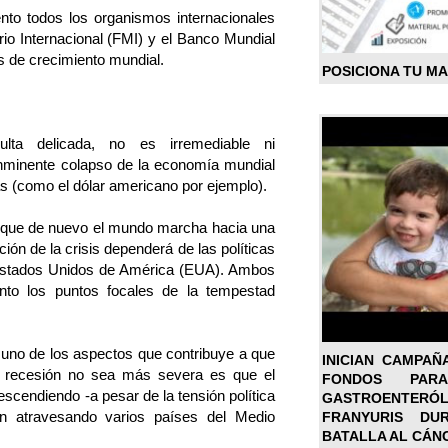
o todos los organismos internacionales
io Internacional (FMI) y el Banco Mundial
s de crecimiento mundial.
POSICIONA TU M
ulta delicada, no es irremediable ni
nminente colapso de la economía mundial
s (como el dólar americano por ejemplo).
e que de nuevo el mundo marcha hacia una
ión de la crisis dependerá de las políticas
Estados Unidos de América (EUA). Ambos
to los puntos focales de la tempestad
uno de los aspectos que contribuye a que
INICIAN CAMPAÑ
ta recesión no sea más severa es que el
FONDOS PA
escendiendo -a pesar de la tensión política
GASTROENTER
n atravesando varios países del Medio
FRANYURIS DU
BATALLA AL CÁN