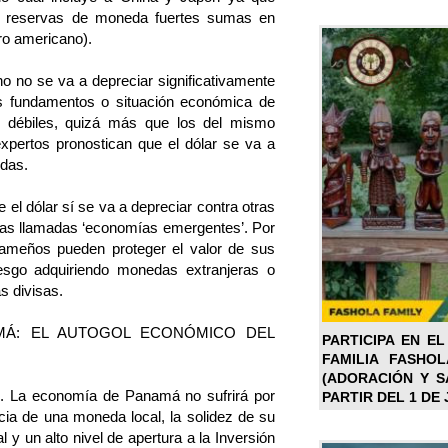
 reservas de moneda fuertes sumas en
ro americano).
no no se va a depreciar significativamente
os fundamentos o situación económica de
 débiles, quizá más que los del mismo
pertos pronostican que el dólar se va a
edas.
e el dólar sí se va a depreciar contra otras
las llamadas ‘economías emergentes’. Por
nameños pueden proteger el valor de sus
riesgo adquiriendo monedas extranjeras o
s divisas.
MÁ: EL AUTOGOL ECONÓMICO DEL
PARTICIPA EN EL
FAMILIA FASHO
(ADORACIÓN Y SA
o. La economía de Panamá no sufrirá por
PARTIR DEL 1 DE 
ia de una moneda local, la solidez de su
 y un alto nivel de apertura a la Inversión