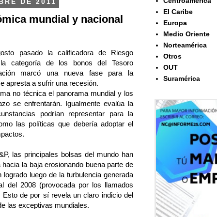
Centroamérica
BRE DE 2011
El Caribe
ómica mundial y nacional
Europa
Medio Oriente
Norteamérica
sto pasado la calificadora de Riesgo
Otros
 la categoría de los bonos del Tesoro
OUT
tuación marcó una nueva fase para la
Suramérica
 apresta a sufrir una recesión.
rma no técnica el panorama mundial y los
zo se enfrentarán. Igualmente evalúa la
cunstancias podrían representar para la
o las políticas que debería adoptar el
mpactos.
S&P, las principales bolsas del mundo han
a hacia la baja erosionando buena parte de
 logrado luego de la turbulencia generada
ial del 2008 (provocada por los llamados
 Esto de por sí revela un claro indicio del
 de las exceptivas mundiales.