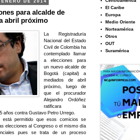
Centroamérica
 ENERO DE 2014
El Caribe
ones para alcalde de
Europa
a abril próximo
Medio Oriente
Norteamérica
La Registraduría
Otros
Nacional del Estado
OUT
Civil de Colombia ha
Suramérica
contemplado llamar
a elecciones para
un nuevo alcalde de
Bogotá (capital) a
mediados de abril
próximo, luego de
que el procurador
Alejandro Ordóñez
ratificara la
 15 años contra Gustavo Petro Urrego.
o está permitido que esos comicios se
as elecciones al Congreso o el mismo día
enciales pues se trata de un proceso