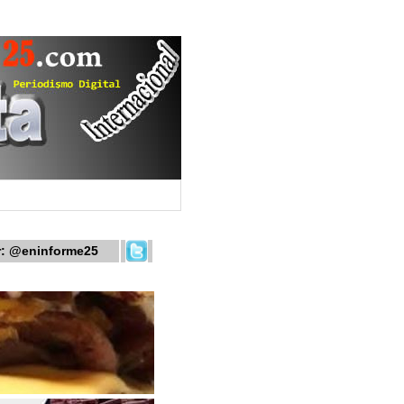
r:
@eninforme25