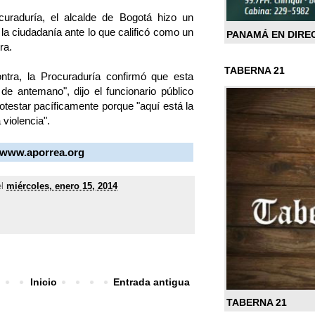
curaduría, el alcalde de Bogotá hizo un
 la ciudadanía ante lo que calificó como un
PANAMÁ EN DIRE
ra.
TABERNA 21
ntra, la Procuraduría confirmó que esta
e antemano", dijo el funcionario público
rotestar pacíficamente porque "aquí está la
 violencia".
//www.aporrea.org
el
miércoles, enero 15, 2014
Inicio
Entrada antigua
TABERNA 21