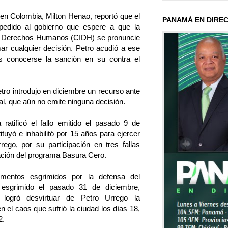
en Colombia, Milton Henao, reportó que el
PANAMÁ EN DIRE
pedido al gobierno que espere a que la
e Derechos Humanos (CIDH) se pronuncie
r cualquier decisión. Petro acudió a ese
as conocerse la sanción en su contra el
tro introdujo en diciembre un recurso ante
cal, que aún no emite ninguna decisión.
 ratificó el fallo emitido el pasado 9 de
ituyó e inhabilitó por 15 años para ejercer
ego, por su participación en tres fallas
ación del programa Basura Cero.
mentos esgrimidos por la defensa del
 esgrimido el pasado 31 de diciembre,
logró desvirtuar de Petro Urrego la
n el caos que sufrió la ciudad los días 18,
2.