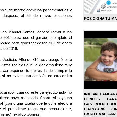
imo 9 de marzo comicios parlamentarios y
después, el 25 de mayo, elecciones
POSICIONA TU M
Juan Manuel Santos, deberá llamar a las
de 2014 para que el ganador complete el
legido para gobernar desde el 1 de enero
a de 2016.
de Justicia, Alfonso Gómez, aseguró este
vistas radiales que "el gobierno tiene muy
le corresponde tomar es la de cumplir la
, si no existe una decisión de otro orden
procurador cuando esté ya ejecutoriada no
INICIAN CAMPAÑ
bierno haya manejado. Ahora, si hay una
FONDOS PA
ial (como una tutela) que le quite efecto a
GASTROENTER
 el presidente tenga que pronunciarse,
FRANYURIS DU
BATALLA AL CÁN
 mismo", explicó Gómez.