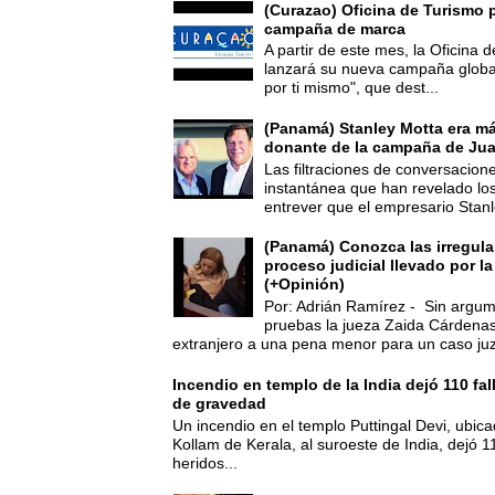
(Curazao) Oficina de Turismo 
campaña de marca
A partir de este mes, la Oficina
lanzará su nueva campaña global
por ti mismo", que dest...
(Panamá) Stanley Motta era m
donante de la campaña de Jua
Las filtraciones de conversacion
instantánea que han revelado lo
entrever que el empresario Stanl
(Panamá) Conozca las irregula
proceso judicial llevado por l
(+Opinión)
Por: Adrián Ramírez - Sin argum
pruebas la jueza Zaida Cárdena
extranjero a una pena menor para un caso juz
Incendio en templo de la India dejó 110 fa
de gravedad
Un incendio en el templo Puttingal Devi, ubicad
Kollam de Kerala, al suroeste de India, dejó 1
heridos...