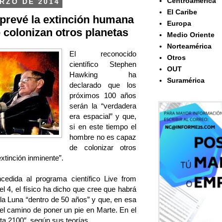
Centroamérica
RZO DE 2014
El Caribe
prevé la extinción humana
Europa
 colonizan otros planetas
Medio Oriente
Norteamérica
El reconocido
Otros
científico Stephen
OUT
Hawking ha
Suramérica
declarado que los
próximos 100 años
serán la “verdadera
era espacial” y que,
si en este tiempo el
hombre no es capaz
de colonizar otros
xtinción inminente”.
cedida al programa científico Live from
l 4, el físico ha dicho que cree que habrá
a Luna “dentro de 50 años” y que, en esa
el camino de poner un pie en Marte. En el
sta 2100″, según sus teorías.