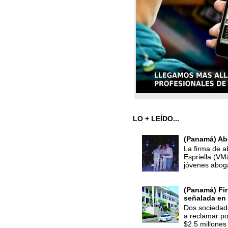
LO + LEÍDO...
(Panamá) Ab
La firma de a
Espriella (V
jóvenes abog
(Panamá) Fir
señalada en 
Dos sociedade
a reclamar po
$2.5 millones 