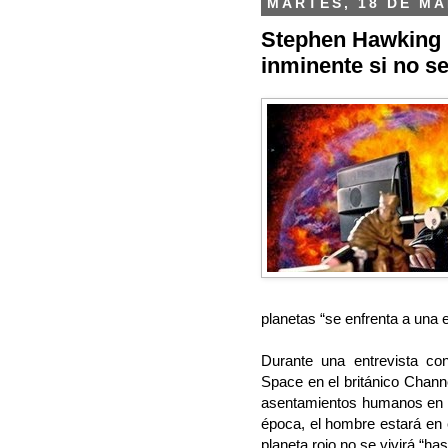
MARTES, 18 DE MA
Stephen Hawking 
inminente si no se
planetas “se enfrenta a una e
Durante una entrevista con
Space en el británico Channe
asentamientos humanos en l
época, el hombre estará en 
planeta rojo no se vivirá “ha