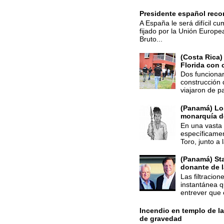
Presidente español recon
A España le será difícil cu
fijado por la Unión Europe
Bruto...
(Costa Rica)
Florida con 
Dos funcionar
construcción 
viajaron de p
(Panamá) Los
monarquía d
En una vasta 
específicamen
Toro, junto a 
(Panamá) St
donante de 
Las filtracio
instantánea q
entrever que 
Incendio en templo de la
de gravedad