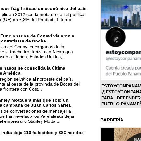
oce frágil situación económica del país
mplir en 2012 con la meta de déficit público,
a (UE) en 6,3% del Producto Interno
 Funcionarios de Conavi viajaron a
contratistas de trocha
ios del Conavi encargados de la
de la trocha fronteriza con Nicaragua
aseo a Florida, Estados Unidos,...
 nasos se consolida la última
e América
región selvática al noroeste del país,
te al oeste de la provincia de Bocas del
ESTOYC
la frontera con Cost...
@ESTOYCONPAN
PARA DEFENDER
anley Motta era más que solo un
PUEBLO PANAME
la campaña de Juan Carlos Varela
nes de conversaciones de mensajería
ue han revelado los Varelaleaks dejan
BARBERÍA
el empresario Stanley Motta...
 India dejó 110 fallecidos y 383 heridos