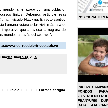
ejo mundo, amenazado con una población
ursos finitos. Debemos anticipar esas
POSICIONA TU M
”, ha indicado Hawking. En este sentido,
cie humana quiere sobrevivir más allá de
 imperativo que atraviese la negrura del
vos mundos a través del cosmos”.
ttp://www.correodelorinoco.gob.ve
el
martes, marzo 18, 2014
INICIAN CAMPAÑ
Inicio
Entrada antigua
FONDOS PA
GASTROENTER
FRANYURIS DU
BATALLA AL CÁN