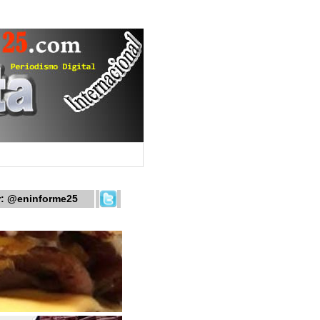
r:
@eninforme25