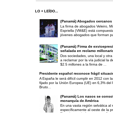
LO + LEÍDO...
(Panamá) Abogados cercanos 
La firma de abogados Veleiro, Mi
Espriella (VM&E) está compuest
jóvenes abogados que forman par
(Panamá) Firma de exvicepresi
señalada en reclamo millonari
Dos sociedades, una local y otra
a reclamar por la vía judicial la
$2.5 millones a la firma de ...
Presidente español reconoce frágil situac
A España le será difícil cumplir en 2012 con la
fijado por la Unión Europea (UE) en 6,3% del 
Bruto...
(Panamá) Los nasos se consoli
monarquía de América
En una vasta región selvática al 
específicamente al oeste de la p