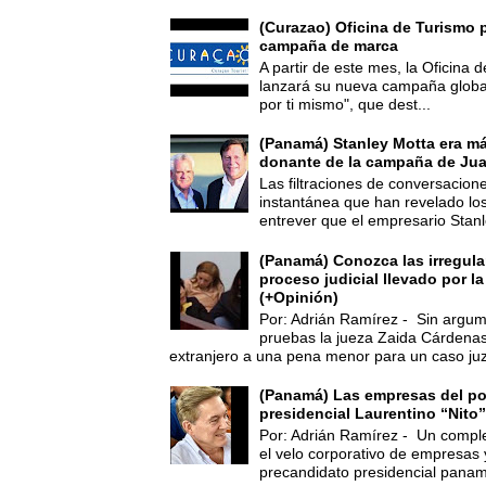
(Curazao) Oficina de Turismo 
campaña de marca
A partir de este mes, la Oficina
lanzará su nueva campaña global
por ti mismo", que dest...
(Panamá) Stanley Motta era m
donante de la campaña de Jua
Las filtraciones de conversacion
instantánea que han revelado lo
entrever que el empresario Stanl
(Panamá) Conozca las irregula
proceso judicial llevado por l
(+Opinión)
Por: Adrián Ramírez - Sin argum
pruebas la jueza Zaida Cárdena
extranjero a una pena menor para un caso juz
(Panamá) Las empresas del po
presidencial Laurentino “Nito”
Por: Adrián Ramírez - Un compl
el velo corporativo de empresas 
precandidato presidencial panam