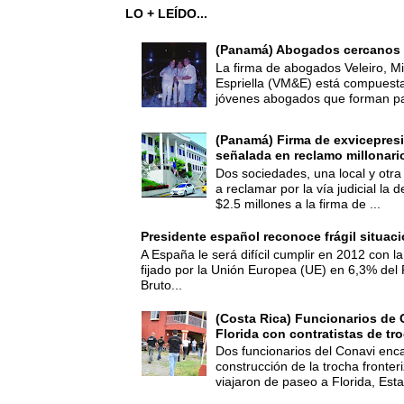
LO + LEÍDO...
(Panamá) Abogados cercanos 
La firma de abogados Veleiro, Mi
Espriella (VM&E) está compuest
jóvenes abogados que forman par
(Panamá) Firma de exvicepresi
señalada en reclamo millonari
Dos sociedades, una local y otra
a reclamar por la vía judicial la
$2.5 millones a la firma de ...
Presidente español reconoce frágil situac
A España le será difícil cumplir en 2012 con la
fijado por la Unión Europea (UE) en 6,3% del 
Bruto...
(Costa Rica) Funcionarios de 
Florida con contratistas de tr
Dos funcionarios del Conavi enc
construcción de la trocha fronte
viajaron de paseo a Florida, Esta