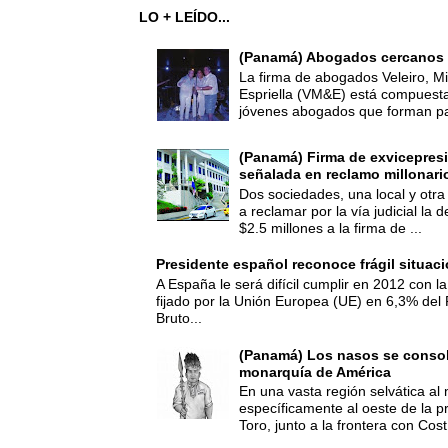
LO + LEÍDO...
(Panamá) Abogados cercanos 
La firma de abogados Veleiro, Mi
Espriella (VM&E) está compuest
jóvenes abogados que forman par
(Panamá) Firma de exvicepresi
señalada en reclamo millonari
Dos sociedades, una local y otra
a reclamar por la vía judicial la
$2.5 millones a la firma de ...
Presidente español reconoce frágil situac
A España le será difícil cumplir en 2012 con la
fijado por la Unión Europea (UE) en 6,3% del 
Bruto...
(Panamá) Los nasos se consoli
monarquía de América
En una vasta región selvática al 
específicamente al oeste de la p
Toro, junto a la frontera con Cost.