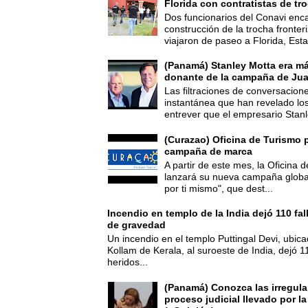
Florida con contratistas de tr
Dos funcionarios del Conavi enc
construcción de la trocha fronte
viajaron de paseo a Florida, Esta
(Panamá) Stanley Motta era m
donante de la campaña de Jua
Las filtraciones de conversacion
instantánea que han revelado lo
entrever que el empresario Stanl
(Curazao) Oficina de Turismo 
campaña de marca
A partir de este mes, la Oficina
lanzará su nueva campaña global
por ti mismo", que dest...
Incendio en templo de la India dejó 110 fa
de gravedad
Un incendio en el templo Puttingal Devi, ubicad
Kollam de Kerala, al suroeste de India, dejó 1
heridos...
(Panamá) Conozca las irregula
proceso judicial llevado por l